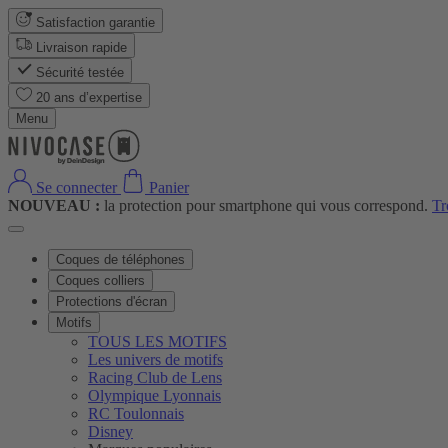
Satisfaction garantie
Livraison rapide
Sécurité testée
20 ans d’expertise
Menu
Se connecter
Panier
NOUVEAU :
la protection pour smartphone qui vous correspond.
Tr
Coques de téléphones
Coques colliers
Protections d'écran
Motifs
TOUS LES MOTIFS
Les univers de motifs
Racing Club de Lens
Olympique Lyonnais
RC Toulonnais
Disney