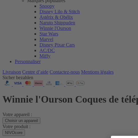
Marques populaires
Snoopy
Disney Lilo & Stitch
Astérix & Obélix
Naruto Shippuden
Winnie l'Ourson
Star Wars
Marvel
Disney Pixar Cars
AC/DC
Miffy
Personnaliser
Livraison
Centre d’aide
Contactez‑nous
Mentions légales
Sicher bezahlen
Winnie l'Ourson Coques de tél
Votre appareil :
Choisir un appareil
Votre produit :
NIVOcore