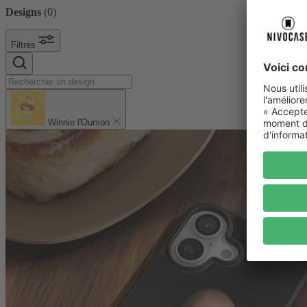
Designs
(
0
)
Filtres
Winnie l'Ourson