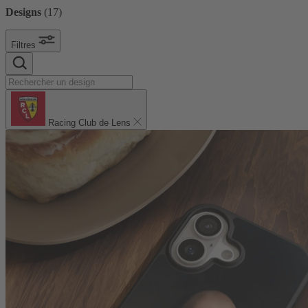
Designs
(
17
)
Filtres
Racing Club de Lens