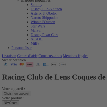
Marques populaires
Snoopy
Disney Lilo & Stitch
Astérix & Obélix
Naruto Shippuden
Winnie l'Ourson
Star Wars
Marvel
Disney Pixar Cars
AC/DC
Miffy
Personnaliser
Livraison
Centre d’aide
Contactez‑nous
Mentions légales
Sicher bezahlen
Racing Club de Lens Coques de 
Votre appareil :
Choisir un appareil
Votre produit :
NIVOcore