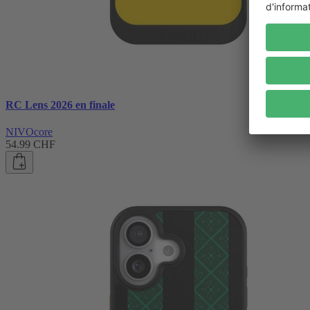
RC Lens 2026 en finale
NIVOcore
54.99 CHF