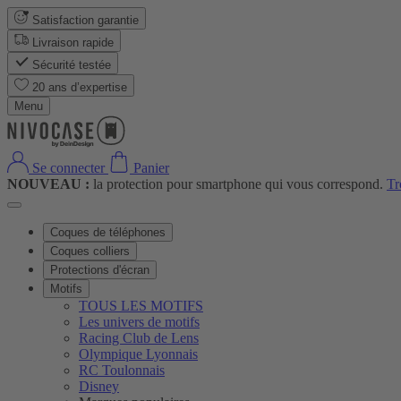
Satisfaction garantie
Livraison rapide
Sécurité testée
20 ans d’expertise
Menu
Se connecter
Panier
NOUVEAU :
la protection pour smartphone qui vous correspond.
Tr
Coques de téléphones
Coques colliers
Protections d'écran
Motifs
TOUS LES MOTIFS
Les univers de motifs
Racing Club de Lens
Olympique Lyonnais
RC Toulonnais
Disney