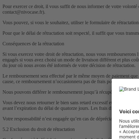
Pour exercer ce droit, il vous suffit de nous informer de votre volont
contact@nivocase.fr).
Vous pouvez, si vous le souhaitez, utiliser le formulaire de rétractation
Pour que le délai de rétractation soit respecté, il suffit que vous trans
Conséquences de la rétractation
Si vous exercez votre droit de rétractation, nous vous rembourserons l
engagés si vous avez choisi un mode de livraison différent et plus coû
du jour où nous avons été informés de votre décision de rétractation.
Le remboursement sera effectué par le même moyen de paiement que celu
cause, ce remboursement n’occasionnera pas de frais pour vous.
Nous pouvons différer le remboursement jusqu’à récupération des biens
Vous devez nous retourner le bien sans retard excessif et, au plus tard
avant l’expiration du délai de quatorze jours. Les frais directs de retou
Votre responsabilité n’est engagée qu’en cas de dépréciation du bien ré
5.2 Exclusion du droit de rétractation