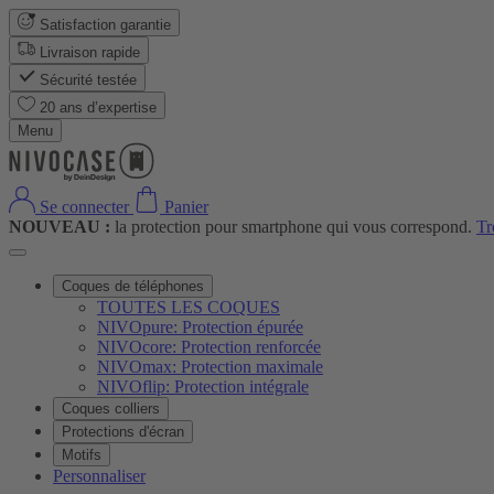
Satisfaction garantie
Livraison rapide
Sécurité testée
20 ans d’expertise
Menu
Se connecter
Panier
NOUVEAU :
la protection pour smartphone qui vous correspond.
Tr
Coques de téléphones
TOUTES LES COQUES
NIVOpure: Protection épurée
NIVOcore: Protection renforcée
NIVOmax: Protection maximale
NIVOflip: Protection intégrale
Coques colliers
Protections d'écran
Motifs
Personnaliser