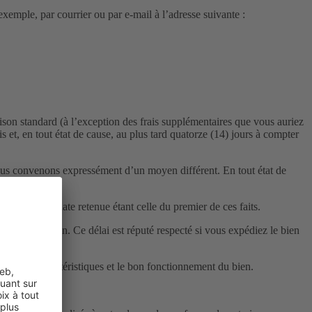
xemple, par courrier ou par e-mail à l’adresse suivante :
aison standard (à l’exception des frais supplémentaires que vous auriez
 et, en tout état de cause, au plus tard quatorze (14) jours à compter
nous convenons expressément d’un moyen différent. En tout état de
 biens, la date retenue étant celle du premier de ces faits.
 de rétractation. Ce délai est réputé respecté si vous expédiez le bien
ture, les caractéristiques et le bon fonctionnement du bien.