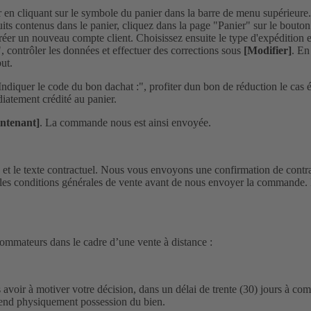
r en cliquant sur le symbole du panier dans la barre de menu supérieure
its contenus dans le panier, cliquez dans la page "Panier" sur le bouto
créer un nouveau compte client. Choisissez ensuite le type d'expédition 
contrôler les données et effectuer des corrections sous
[Modifier]
. En
ut.
quer le code du bon dachat :", profiter dun bon de réduction le cas éc
iatement crédité au panier.
ntenant]
. La commande nous est ainsi envoyée.
t le texte contractuel. Nous vous envoyons une confirmation de contrat
les conditions générales de vente avant de nous envoyer la commande. En
sommateurs dans le cadre d’une vente à distance :
avoir à motiver votre décision, dans un délai de trente (30) jours à co
prend physiquement possession du bien.