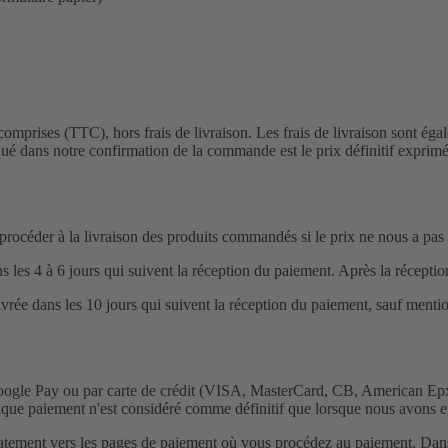
 comprises (TTC), hors frais de livraison. Les frais de livraison sont éga
 dans notre confirmation de la commande est le prix définitif exprimé e
océder à la livraison des produits commandés si le prix ne nous a pas ét
dans les 4 à 6 jours qui suivent la réception du paiement. Après la récep
ivrée dans les 10 jours qui suivent la réception du paiement, sauf menti
oogle Pay ou par carte de crédit (VISA, MasterCard, CB, American Epxr
que paiement n'est considéré comme définitif que lorsque nous avons ef
iatement vers les pages de paiement où vous procédez au paiement. Dans