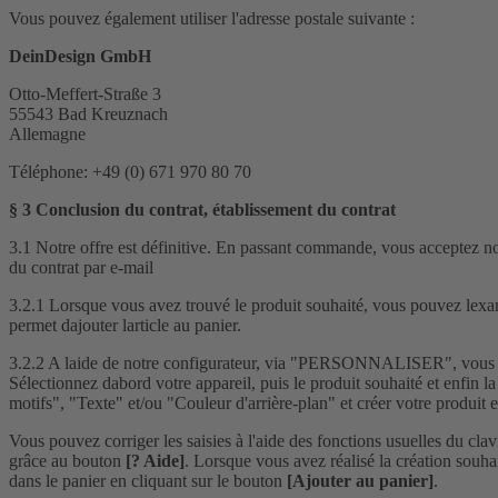
Vous pouvez également utiliser l'adresse postale suivante :
DeinDesign GmbH
Otto-Meffert-Straße 3
55543 Bad Kreuznach
Allemagne
Téléphone: +49 (0) 671 970 80 70
§ 3 Conclusion du contrat, établissement du contrat
3.1 Notre offre est définitive. En passant commande, vous acceptez no
du contrat par e-mail
3.2.1 Lorsque vous avez trouvé le produit souhaité, vous pouvez lexam
permet dajouter larticle au panier.
3.2.2 A laide de notre configurateur, via "PERSONNALISER", vous pouv
Sélectionnez dabord votre appareil, puis le produit souhaité et enfin l
motifs", "Texte" et/ou "Couleur d'arrière-plan" et créer votre produi
Vous pouvez corriger les saisies à l'aide des fonctions usuelles du clav
grâce au bouton
[? Aide]
. Lorsque vous avez réalisé la création souha
dans le panier en cliquant sur le bouton
[Ajouter au panier]
.