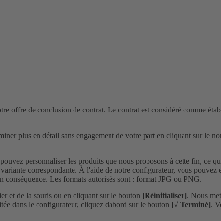
tre offre de conclusion de contrat. Le contrat est considéré comme éta
iner plus en détail sans engagement de votre part en cliquant sur le no
ez personnaliser les produits que nous proposons à cette fin, ce qui si
a variante correspondante. À l'aide de notre configurateur, vous pouvez e
t en conséquence. Les formats autorisés sont : format JPG ou PNG.
ier et de la souris ou en cliquant sur le bouton
[Réinitialiser]
. Nous met
itée dans le configurateur, cliquez dabord sur le bouton
[√ Terminé]
. V