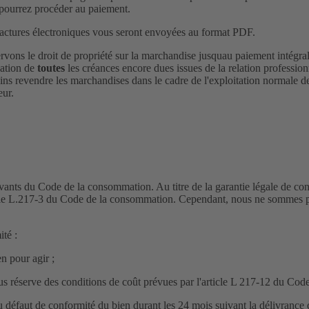
pourrez procéder au paiement.
 factures électroniques vous seront envoyées au format PDF.
rvons le droit de propriété sur la marchandise jusquau paiement intég
sation de
toutes
les créances encore dues issues de la relation profession
ns revendre les marchandises dans le cadre de l'exploitation normale de
eur.
uivants du Code de la consommation. Au titre de la garantie légale de 
rticle L.217-3 du Code de la consommation. Cependant, nous ne sommes p
ité :
en pour agir ;
sous réserve des conditions de coût prévues par l'article L 217-12 du Co
 défaut de conformité du bien durant les 24 mois suivant la délivrance d