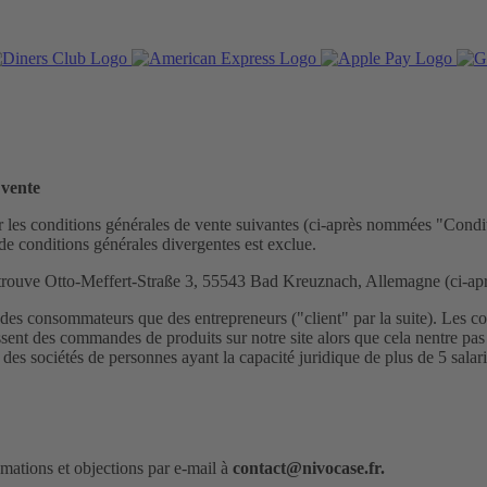
 vente
é par les conditions générales de vente suivantes (ci-après nommées "Con
de conditions générales divergentes est exclue.
 trouve Otto-Meffert-Straße 3, 55543 Bad Kreuznach, Allemagne (ci-ap
re des consommateurs que des entrepreneurs ("client" par la suite). Les
sent des commandes de produits sur notre site alors que cela nentre pas 
des sociétés de personnes ayant la capacité juridique de plus de 5 sal
amations et objections par e-mail à
contact@nivocase.fr.