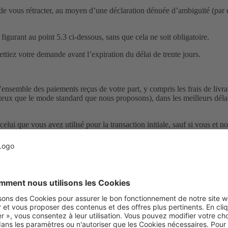
é de vous rétracter, au moyen d’une déclaration dénuée d’ambiguïté (par e
 figurant au point 5.3 ci-dessous, sans que cela ne soit obligatoire.
mettiez votre demande avant l’expiration du délai de trente jours.
’ensemble des paiements reçus de votre part, y compris les frais de livr
teux que le mode standard que nous proposons), dans les meilleurs délais
i que vous avez utilisé pour la transaction initiale, sauf si vous et 
 ou jusqu’à ce que vous nous ayez fourni une preuve d’expédition de ces
, dans les quatorze (14) jours suivant la communication de votre décision
r des biens restent à votre charge.
sultant de manipulations autres que celles nécessaires pour établir la na