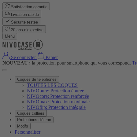
Satisfaction garantie
Livraison rapide
Sécurité testée
20 ans d’expertise
Menu
Se connecter
Panier
NOUVEAU :
la protection pour smartphone qui vous correspond.
Tr
Coques de téléphones
TOUTES LES COQUES
NIVOpure: Protection épurée
NIVOcore: Protection renforcée
NIVOmax: Protection maximale
NIVOflip: Protection intégrale
Coques colliers
Protections d'écran
Motifs
Personnaliser