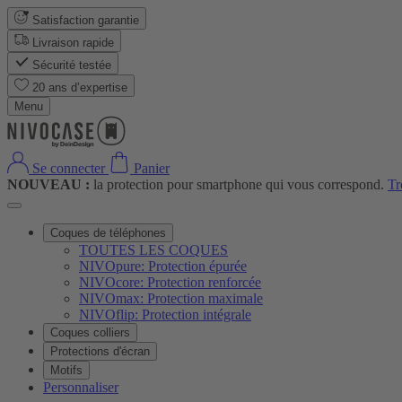
Satisfaction garantie
Livraison rapide
Sécurité testée
20 ans d’expertise
Menu
Se connecter
Panier
NOUVEAU :
la protection pour smartphone qui vous correspond.
Tr
Coques de téléphones
TOUTES LES COQUES
NIVOpure: Protection épurée
NIVOcore: Protection renforcée
NIVOmax: Protection maximale
NIVOflip: Protection intégrale
Coques colliers
Protections d'écran
Motifs
Personnaliser