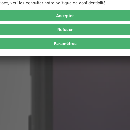
clats.