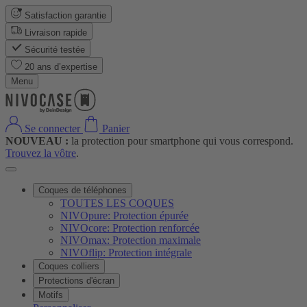
Satisfaction garantie
Livraison rapide
Sécurité testée
20 ans d’expertise
Menu
Se connecter
Panier
NOUVEAU :
la protection pour smartphone qui vous correspond.
Trouvez la vôtre
.
Coques de téléphones
TOUTES LES COQUES
NIVOpure: Protection épurée
NIVOcore: Protection renforcée
NIVOmax: Protection maximale
NIVOflip: Protection intégrale
Coques colliers
Protections d'écran
Motifs