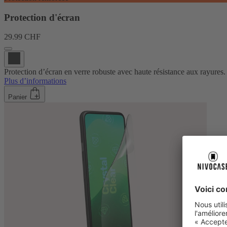
Protection d'écran
29.99 CHF
Protection d’écran en verre robuste avec haute résistance aux rayures.
Plus d’informations
Panier