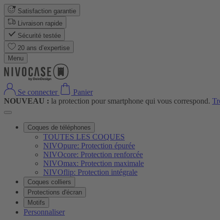
Satisfaction garantie
Livraison rapide
Sécurité testée
20 ans d’expertise
Menu
Se connecter
Panier
NOUVEAU :
la protection pour smartphone qui vous correspond.
Tr
Coques de téléphones
TOUTES LES COQUES
NIVOpure: Protection épurée
NIVOcore: Protection renforcée
NIVOmax: Protection maximale
NIVOflip: Protection intégrale
Coques colliers
Protections d'écran
Motifs
Personnaliser