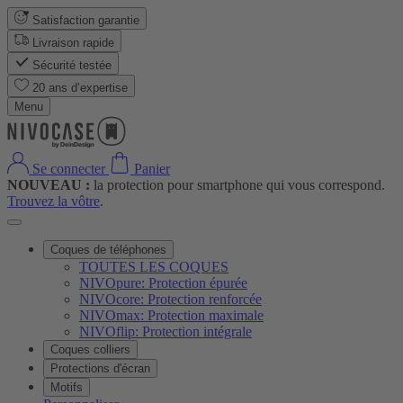
Satisfaction garantie
Livraison rapide
Sécurité testée
20 ans d’expertise
Menu
Se connecter
Panier
NOUVEAU :
la protection pour smartphone qui vous correspond.
Trouvez la vôtre
.
Coques de téléphones
TOUTES LES COQUES
NIVOpure: Protection épurée
NIVOcore: Protection renforcée
NIVOmax: Protection maximale
NIVOflip: Protection intégrale
Coques colliers
Protections d'écran
Motifs