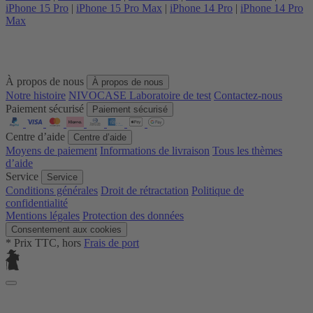
iPhone 15 Pro
|
iPhone 15 Pro Max
|
iPhone 14 Pro
|
iPhone 14 Pro
Max
À propos de nous
À propos de nous
Notre histoire
NIVOCASE Laboratoire de test
Contactez-nous
Paiement sécurisé
Paiement sécurisé
Centre d’aide
Centre d’aide
Moyens de paiement
Informations de livraison
Tous les thèmes
d’aide
Service
Service
Conditions générales
Droit de rétractation
Politique de
confidentialité
Mentions légales
Protection des données
Consentement aux cookies
* Prix TTC, hors
Frais de port