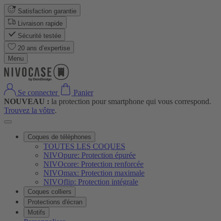
Satisfaction garantie
Livraison rapide
Sécurité testée
20 ans d’expertise
Menu
Se connecter
Panier
NOUVEAU :
la protection pour smartphone qui vous correspond.
Trouvez la vôtre
.
Coques de téléphones
TOUTES LES COQUES
NIVOpure: Protection épurée
NIVOcore: Protection renforcée
NIVOmax: Protection maximale
NIVOflip: Protection intégrale
Coques colliers
Protections d'écran
Motifs