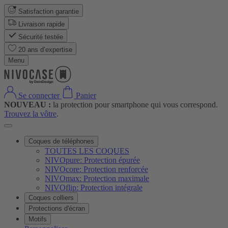
Satisfaction garantie
Livraison rapide
Sécurité testée
20 ans d’expertise
Menu
Se connecter
Panier
NOUVEAU :
la protection pour smartphone qui vous correspond.
Trouvez la vôtre
.
Coques de téléphones
TOUTES LES COQUES
NIVOpure: Protection épurée
NIVOcore: Protection renforcée
NIVOmax: Protection maximale
NIVOflip: Protection intégrale
Coques colliers
Protections d'écran
Motifs