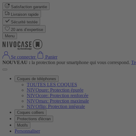
Satisfaction garantie
Livraison rapide
Sécurité testée
20 ans d’expertise
Menu
Se connecter
Panier
NOUVEAU :
la protection pour smartphone qui vous correspond.
Tr
Coques de téléphones
TOUTES LES COQUES
NIVOpure: Protection épurée
NIVOcore: Protection renforcée
NIVOmax: Protection maximale
NIVOflip: Protection intégrale
Coques colliers
Protections d'écran
Motifs
Personnaliser