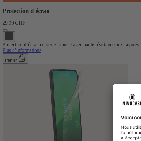
Protection d'écran
29.99 CHF
Protection d’écran en verre robuste avec haute résistance aux rayures.
Plus d’informations
Panier