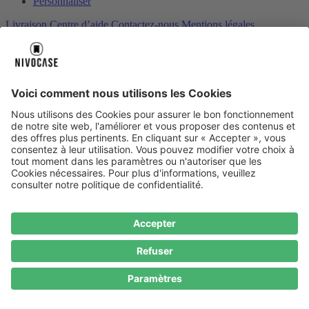
Personnaliser
Livraison
Centre d’aide
Contactez‑nous
Mentions légales
Sicher bezahlen
À propos de nous
À propos de nous
Notre histoire
NIVOCASE Laboratoire de test
Contactez-nous
Paiement sécurisé
Paiement sécurisé
Centre d’aide
Centre d’aide
Moyens de paiement
Informations de livraison
Tous les thèmes
d’aide
Service
Service
Conditions générales
Droit de rétractation
Politique de
confidentialité
Mentions légales
Protection des données
Consentement aux cookies
* Prix TTC, hors
Frais de port