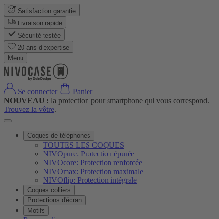
Satisfaction garantie
Livraison rapide
Sécurité testée
20 ans d’expertise
Menu
Se connecter
Panier
NOUVEAU :
la protection pour smartphone qui vous correspond.
Trouvez la vôtre
.
Coques de téléphones
TOUTES LES COQUES
NIVOpure: Protection épurée
NIVOcore: Protection renforcée
NIVOmax: Protection maximale
NIVOflip: Protection intégrale
Coques colliers
Protections d'écran
Motifs