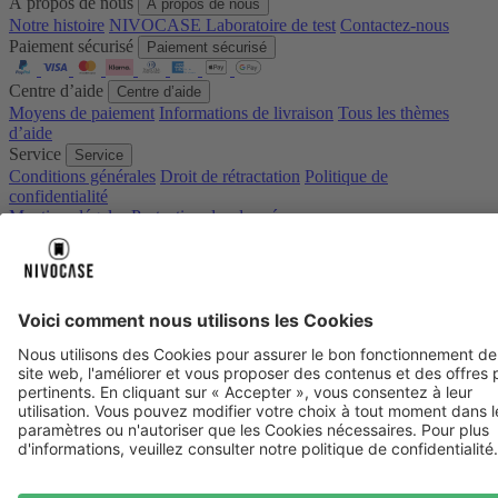
À propos de nous
À propos de nous
Notre histoire
NIVOCASE Laboratoire de test
Contactez-nous
Paiement sécurisé
Paiement sécurisé
Centre d’aide
Centre d’aide
Moyens de paiement
Informations de livraison
Tous les thèmes
d’aide
Service
Service
Conditions générales
Droit de rétractation
Politique de
confidentialité
Mentions légales
Protection des données
Consentement aux cookies
* Prix TTC, hors
Frais de port