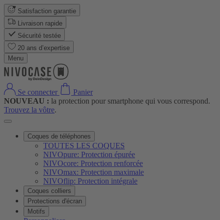
Satisfaction garantie
Livraison rapide
Sécurité testée
20 ans d’expertise
Menu
Se connecter
Panier
NOUVEAU :
la protection pour smartphone qui vous correspond.
Trouvez la vôtre
.
Coques de téléphones
TOUTES LES COQUES
NIVOpure: Protection épurée
NIVOcore: Protection renforcée
NIVOmax: Protection maximale
NIVOflip: Protection intégrale
Coques colliers
Protections d'écran
Motifs