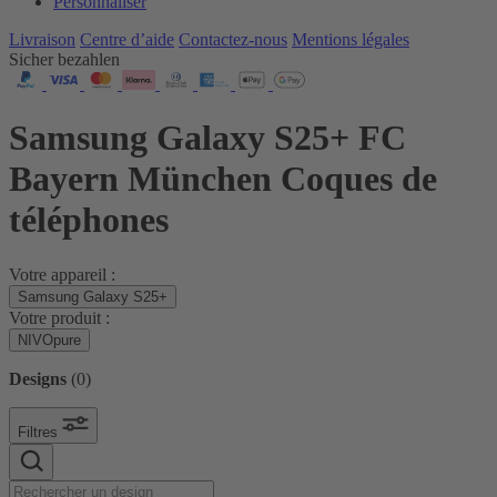
Personnaliser
Livraison
Centre d’aide
Contactez‑nous
Mentions légales
Sicher bezahlen
Samsung Galaxy S25+ FC
Bayern München Coques de
téléphones
Votre appareil :
Samsung Galaxy S25+
Votre produit :
NIVOpure
Designs
(
0
)
Filtres