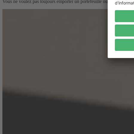
Vous ne voulez pas toujours emporter un portefeuille ou un sac à main 