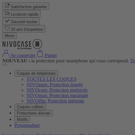
Satisfaction garantie
Livraison rapide
Sécurité testée
20 ans d’expertise
Menu
Se connecter
Panier
NOUVEAU :
la protection pour smartphone qui vous correspond.
Tr
Coques de téléphones
TOUTES LES COQUES
NIVOpure: Protection épurée
NIVOcore: Protection renforcée
NIVOmax: Protection maximale
NIVOflip: Protection intégrale
Coques colliers
Protections d'écran
Motifs
Personnaliser