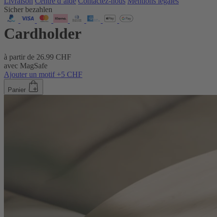
Livraison
Centre d’aide
Contactez‑nous
Mentions légales
Sicher bezahlen
Cardholder
à partir de
26.99 CHF
avec MagSafe
Ajouter un motif +5 CHF
Panier