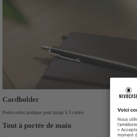
Cardholder
Porte-cartes pratique pour jusqu’à 3 cartes.
Tout à portée de main