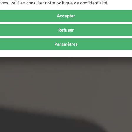
? Alors le porte-cartes avec MagSafe est fait pour vous. Il vous permet 