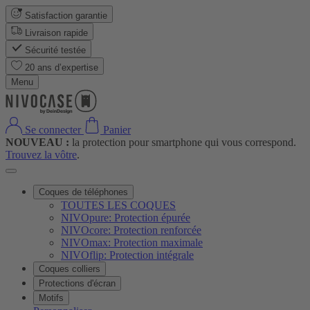
Satisfaction garantie
Livraison rapide
Sécurité testée
20 ans d’expertise
Menu
Se connecter
Panier
NOUVEAU :
la protection pour smartphone qui vous correspond.
Trouvez la vôtre
.
Coques de téléphones
TOUTES LES COQUES
NIVOpure: Protection épurée
NIVOcore: Protection renforcée
NIVOmax: Protection maximale
NIVOflip: Protection intégrale
Coques colliers
Protections d'écran
Motifs