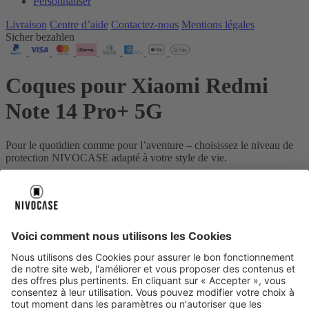
Personnaliser
Livraison
Centre d’aide
Contactez‑nous
Mentions légales
Sicher bezahlen
Coques pour Xiaomi Redmi
Note 14 Pro+ 5G
Pour le quotidien comme pour l’aventure – choisissez le niveau de
protection NIVOCASE adapté à votre style de vie.
Votre appareil :
Xiaomi Redmi Note 14 Pro+ 5G
À propos de nous
À propos de nous
Notre histoire
NIVOCASE Laboratoire de test
Contactez-nous
Paiement sécurisé
Paiement sécurisé
Centre d’aide
Centre d’aide