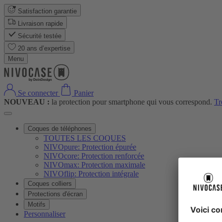
Satisfaction garantie
Livraison rapide
Sécurité testée
20 ans d’expertise
Menu
Se connecter
Panier
NOUVEAU :
la protection pour smartphone qui vous correspond.
Tr
Coques de téléphones
TOUTES LES COQUES
NIVOpure: Protection épurée
NIVOcore: Protection renforcée
NIVOmax: Protection maximale
NIVOflip: Protection intégrale
Coques colliers
Protections d'écran
Motifs
Personnaliser