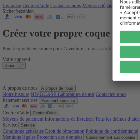
Livraison
Centre d’aide
Contactez‑nous
Mentions légales
Sicher bezahlen
Créer votre propre coque pour 
Pour le quotidien comme pour l’aventure – choisissez le niveau de p
Votre appareil :
Xiaomi 17
À propos de nous
À propos de nous
Notre histoire
NIVOCASE Laboratoire de test
Contactez-nous
Paiement sécurisé
Paiement sécurisé
Centre d’aide
Centre d’aide
Moyens de paiement
Informations de livraison
Tous les thèmes d’aide
Service
Service
Conditions générales
Droit de rétractation
Politique de confidentialité
Mentions légales
Protection des données
Consentement aux cookies