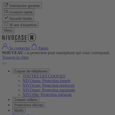
Satisfaction garantie
Livraison rapide
Sécurité testée
20 ans d’expertise
Menu
Se connecter
Panier
NOUVEAU :
la protection pour smartphone qui vous correspond.
Trouvez la vôtre
.
Coques de téléphones
TOUTES LES COQUES
NIVOpure: Protection épurée
NIVOcore: Protection renforcée
NIVOmax: Protection maximale
NIVOflip: Protection intégrale
Coques colliers
Protections d'écran
Motifs