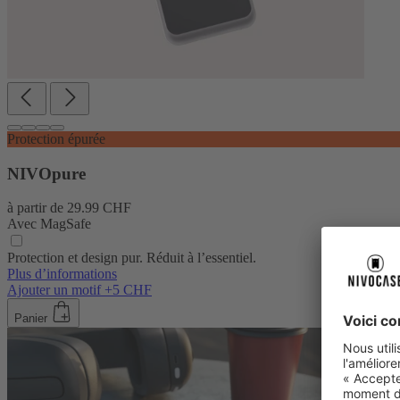
Protection épurée
NIVOpure
à partir de
29.99 CHF
Avec MagSafe
Protection et design pur. Réduit à l’essentiel.
Plus d’informations
Ajouter un motif +5 CHF
Panier