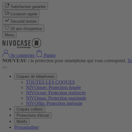
Satisfaction garantie
Livraison rapide
Sécurité testée
20 ans d’expertise
Menu
Se connecter
Panier
NOUVEAU :
la protection pour smartphone qui vous correspond.
Tr
Coques de téléphones
TOUTES LES COQUES
NIVOpure: Protection épurée
NIVOcore: Protection renforcée
NIVOmax: Protection maximale
NIVOflip: Protection intégrale
Coques colliers
Protections d'écran
Motifs
Personnaliser