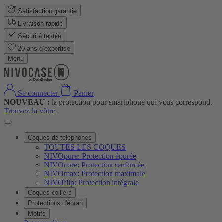
Satisfaction garantie
Livraison rapide
Sécurité testée
20 ans d’expertise
Menu
Se connecter
Panier
NOUVEAU :
la protection pour smartphone qui vous correspond.
Trouvez la vôtre
.
Coques de téléphones
TOUTES LES COQUES
NIVOpure: Protection épurée
NIVOcore: Protection renforcée
NIVOmax: Protection maximale
NIVOflip: Protection intégrale
Coques colliers
Protections d'écran
Motifs