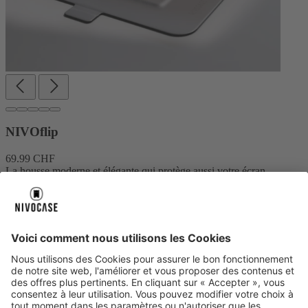
NIVOflip
69.99 CHF
La housse moderne et élégante qui protège aussi votre écran.
Plus d’informations
Créer votre design
À propos de nous
À propos de nous
Notre histoire
NIVOCASE Laboratoire de test
Contactez-nous
Paiement sécurisé
Paiement sécurisé
Centre d’aide
Centre d’aide