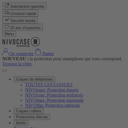
Satisfaction garantie
Livraison rapide
Sécurité testée
20 ans d’expertise
Menu
Se connecter
Panier
NOUVEAU :
la protection pour smartphone qui vous correspond.
Trouvez la vôtre
.
Coques de téléphones
TOUTES LES COQUES
NIVOpure: Protection épurée
NIVOcore: Protection renforcée
NIVOmax: Protection maximale
NIVOflip: Protection intégrale
Coques colliers
Protections d'écran
Motifs