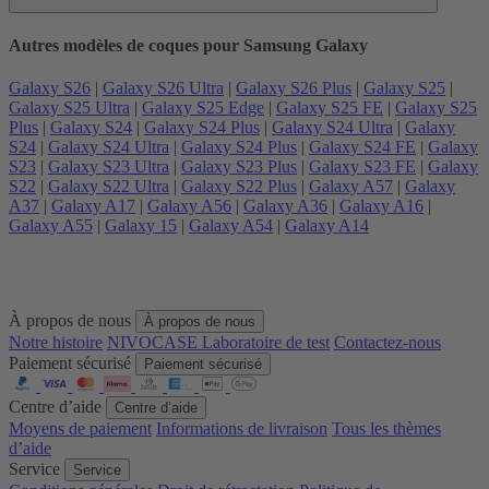
Autres modèles de coques pour Samsung Galaxy
Galaxy S26
|
Galaxy S26 Ultra
|
Galaxy S26 Plus
|
Galaxy S25
|
Galaxy S25 Ultra
|
Galaxy S25 Edge
|
Galaxy S25 FE
|
Galaxy S25
Plus
|
Galaxy S24
|
Galaxy S24 Plus
|
Galaxy S24 Ultra
|
Galaxy
S24
|
Galaxy S24 Ultra
|
Galaxy S24 Plus
|
Galaxy S24 FE
|
Galaxy
S23
|
Galaxy S23 Ultra
|
Galaxy S23 Plus
|
Galaxy S23 FE
|
Galaxy
S22
|
Galaxy S22 Ultra
|
Galaxy S22 Plus
|
Galaxy A57
|
Galaxy
A37
|
Galaxy A17
|
Galaxy A56
|
Galaxy A36
|
Galaxy A16
|
Galaxy A55
|
Galaxy 15
|
Galaxy A54
|
Galaxy A14
À propos de nous
À propos de nous
Notre histoire
NIVOCASE Laboratoire de test
Contactez-nous
Paiement sécurisé
Paiement sécurisé
Centre d’aide
Centre d’aide
Moyens de paiement
Informations de livraison
Tous les thèmes
d’aide
Service
Service