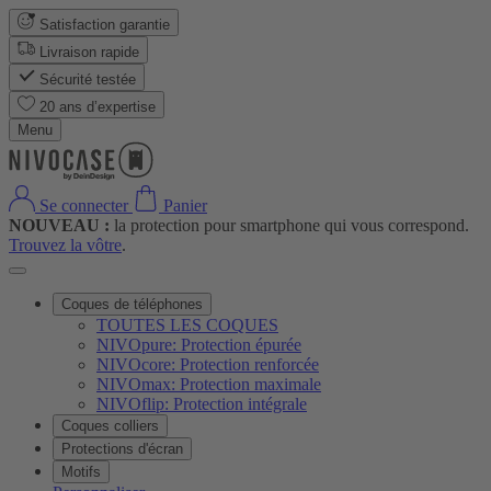
Satisfaction garantie
Livraison rapide
Sécurité testée
20 ans d’expertise
Menu
Se connecter
Panier
NOUVEAU :
la protection pour smartphone qui vous correspond.
Trouvez la vôtre
.
Coques de téléphones
TOUTES LES COQUES
NIVOpure: Protection épurée
NIVOcore: Protection renforcée
NIVOmax: Protection maximale
NIVOflip: Protection intégrale
Coques colliers
Protections d'écran
Motifs