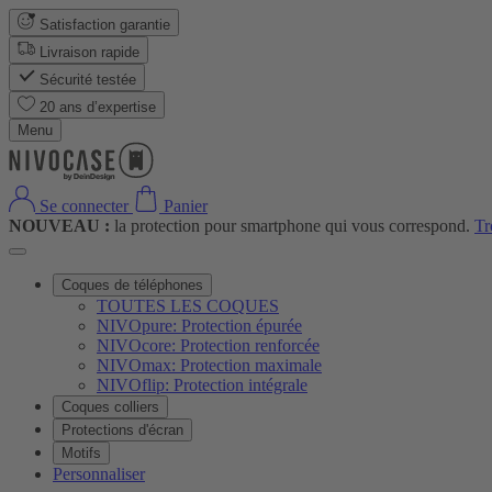
Satisfaction garantie
Livraison rapide
Sécurité testée
20 ans d’expertise
Menu
Se connecter
Panier
NOUVEAU :
la protection pour smartphone qui vous correspond.
Tr
Coques de téléphones
TOUTES LES COQUES
NIVOpure: Protection épurée
NIVOcore: Protection renforcée
NIVOmax: Protection maximale
NIVOflip: Protection intégrale
Coques colliers
Protections d'écran
Motifs
Personnaliser