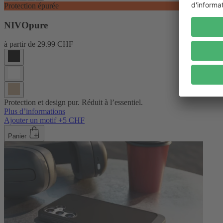
Protection épurée
NIVOpure
à partir de
29.99 CHF
Protection et design pur. Réduit à l’essentiel.
Plus d’informations
Ajouter un motif +5 CHF
Panier