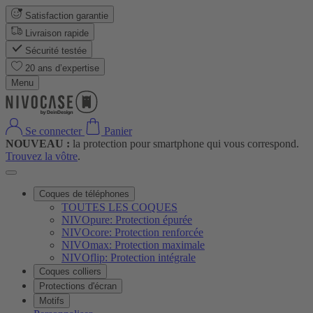
Satisfaction garantie
Livraison rapide
Sécurité testée
20 ans d’expertise
Menu
Se connecter
Panier
NOUVEAU :
la protection pour smartphone qui vous correspond.
Trouvez la vôtre
.
Coques de téléphones
TOUTES LES COQUES
NIVOpure: Protection épurée
NIVOcore: Protection renforcée
NIVOmax: Protection maximale
NIVOflip: Protection intégrale
Coques colliers
Protections d'écran
Motifs