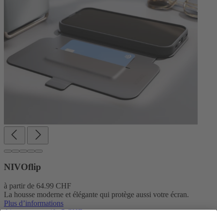
NIVOflip
à partir de
64.99 CHF
La housse moderne et élégante qui protège aussi votre écran.
Plus d’informations
Ajouter un motif +5 CHF