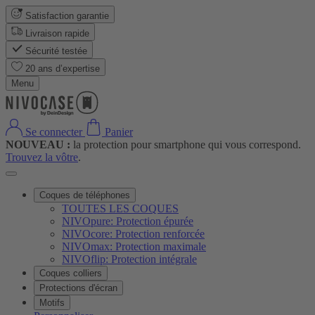
Satisfaction garantie
Livraison rapide
Sécurité testée
20 ans d’expertise
Menu
Se connecter
Panier
NOUVEAU :
la protection pour smartphone qui vous correspond.
Trouvez la vôtre
.
Coques de téléphones
TOUTES LES COQUES
NIVOpure: Protection épurée
NIVOcore: Protection renforcée
NIVOmax: Protection maximale
NIVOflip: Protection intégrale
Coques colliers
Protections d'écran
Motifs