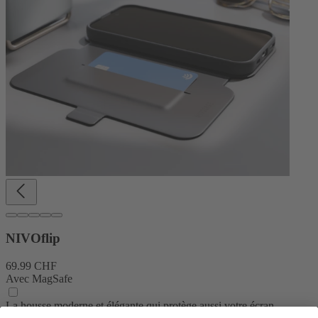
NIVOflip
69.99 CHF
Avec MagSafe
La housse moderne et élégante qui protège aussi votre écran.