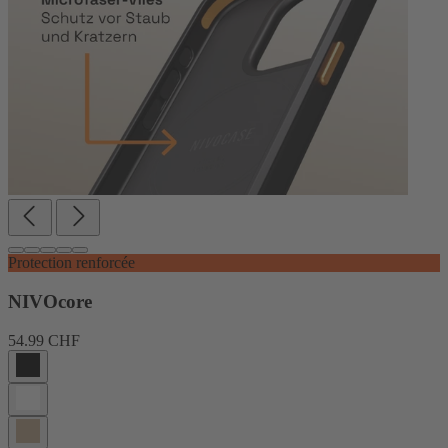
Protection renforcée
NIVOcore
54.99 CHF