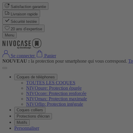
Satisfaction garantie
Livraison rapide
Sécurité testée
20 ans d’expertise
Menu
Se connecter
Panier
NOUVEAU :
la protection pour smartphone qui vous correspond.
Tr
Coques de téléphones
TOUTES LES COQUES
NIVOpure: Protection épurée
NIVOcore: Protection renforcée
NIVOmax: Protection maximale
NIVOflip: Protection intégrale
Coques colliers
Protections d'écran
Motifs
Personnaliser