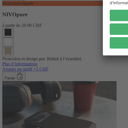
Protection épurée
NIVOpure
à partir de
29.99 CHF
Protection et design pur. Réduit à l’essentiel.
Plus d’informations
Ajouter un motif +5 CHF
Panier