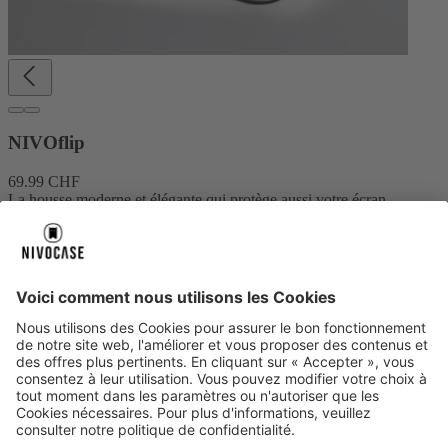
NIVOflip
69.99 CHF
La housse moderne et élégante qui protège aussi votre écran.
Plus d’informations
Créer votre design
À propos de nous
À propos de nous
Notre histoire
NIVOCASE Laboratoire de test
Contactez-nous
Paiement sécurisé
Paiement sécurisé
Centre d’aide
Centre d’aide
Moyens de paiement
Informations de livraison
Tous les thèmes
d’aide
Service
Service