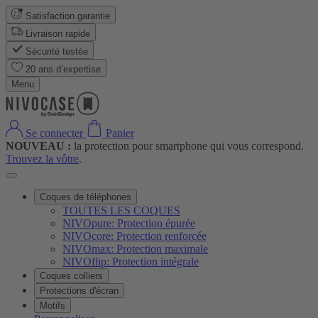
Satisfaction garantie
Livraison rapide
Sécurité testée
20 ans d’expertise
Menu
Se connecter
Panier
NOUVEAU :
la protection pour smartphone qui vous correspond.
Trouvez la vôtre
.
Coques de téléphones
TOUTES LES COQUES
NIVOpure: Protection épurée
NIVOcore: Protection renforcée
NIVOmax: Protection maximale
NIVOflip: Protection intégrale
Coques colliers
Protections d'écran
Motifs