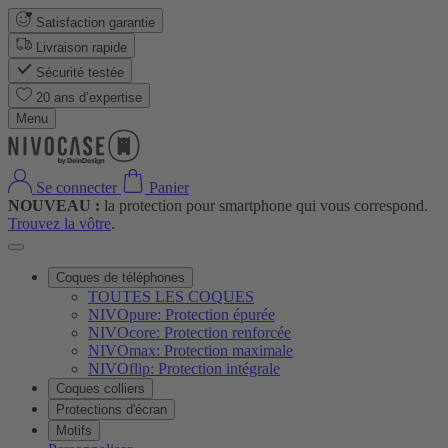
Satisfaction garantie
Livraison rapide
Sécurité testée
20 ans d’expertise
Menu
Se connecter
Panier
NOUVEAU :
la protection pour smartphone qui vous correspond.
Trouvez la vôtre
.
Coques de téléphones
TOUTES LES COQUES
NIVOpure: Protection épurée
NIVOcore: Protection renforcée
NIVOmax: Protection maximale
NIVOflip: Protection intégrale
Coques colliers
Protections d'écran
Motifs