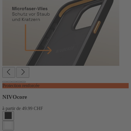
Protection renforcée
NIVOcore
à partir de
49.99 CHF