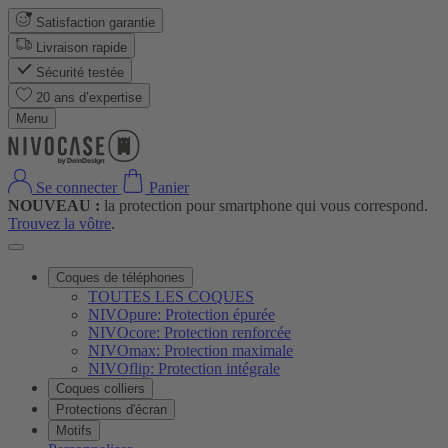
Satisfaction garantie
Livraison rapide
Sécurité testée
20 ans d’expertise
Menu
Se connecter
Panier
NOUVEAU :
la protection pour smartphone qui vous correspond.
Trouvez la vôtre
.
Coques de téléphones
TOUTES LES COQUES
NIVOpure: Protection épurée
NIVOcore: Protection renforcée
NIVOmax: Protection maximale
NIVOflip: Protection intégrale
Coques colliers
Protections d'écran
Motifs