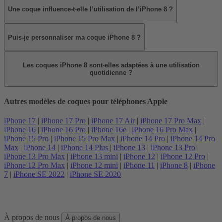
Une coque influence-t-elle l’utilisation de l’iPhone 8 ?
Puis-je personnaliser ma coque iPhone 8 ?
Les coques iPhone 8 sont-elles adaptées à une utilisation
quotidienne ?
Autres modèles de coques pour téléphones Apple
iPhone 17
|
iPhone 17 Pro
|
iPhone 17 Air
|
iPhone 17 Pro Max
|
iPhone 16
|
iPhone 16 Pro
|
iPhone 16e
|
iPhone 16 Pro Max
|
iPhone 15 Pro
|
iPhone 15 Pro Max
|
iPhone 14 Pro
|
iPhone 14 Pro
Max
|
iPhone 14
|
iPhone 14 Plus
|
iPhone 13
|
iPhone 13 Pro
|
iPhone 13 Pro Max
|
iPhone 13 mini
|
iPhone 12
|
iPhone 12 Pro
|
iPhone 12 Pro Max
|
iPhone 12 mini
|
iPhone 11
|
iPhone 8
|
iPhone
7
|
iPhone SE 2022
|
iPhone SE 2020
À propos de nous
À propos de nous