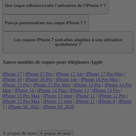
Une coque influence-t-elle l’utilisation de l’iPhone 7 ?
Puis-je personnaliser ma coque iPhone 7 ?
Les coques iPhone 7 sont-elles adaptées à une utilisation
quotidienne ?
Autres modèles de coques pour téléphones Apple
iPhone 17
|
iPhone 17 Pro
|
iPhone 17 Air
|
iPhone 17 Pro Max
|
iPhone 16
|
iPhone 16 Pro
|
iPhone 16e
|
iPhone 16 Pro Max
|
iPhone 15 Pro
|
iPhone 15 Pro Max
|
iPhone 14 Pro
|
iPhone 14 Pro
Max
|
iPhone 14
|
iPhone 14 Plus
|
iPhone 13
|
iPhone 13 Pro
|
iPhone 13 Pro Max
|
iPhone 13 mini
|
iPhone 12
|
iPhone 12 Pro
|
iPhone 12 Pro Max
|
iPhone 12 mini
|
iPhone 11
|
iPhone 8
|
iPhone
7
|
iPhone SE 2022
|
iPhone SE 2020
À propos de nous
À propos de nous