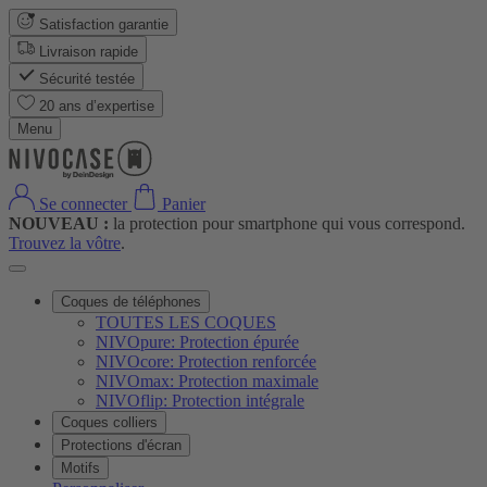
Satisfaction garantie
Livraison rapide
Sécurité testée
20 ans d’expertise
Menu
Se connecter
Panier
NOUVEAU :
la protection pour smartphone qui vous correspond.
Trouvez la vôtre
.
Coques de téléphones
TOUTES LES COQUES
NIVOpure: Protection épurée
NIVOcore: Protection renforcée
NIVOmax: Protection maximale
NIVOflip: Protection intégrale
Coques colliers
Protections d'écran
Motifs