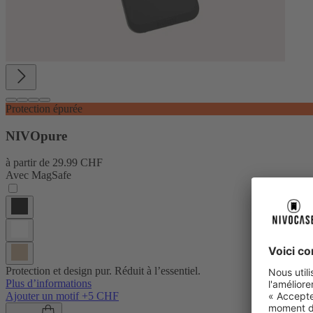
Protection épurée
NIVOpure
à partir de
29.99 CHF
Avec MagSafe
Protection et design pur. Réduit à l’essentiel.
Plus d’informations
Ajouter un motif +5 CHF