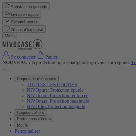
Satisfaction garantie
Livraison rapide
Sécurité testée
20 ans d’expertise
Menu
Se connecter
Panier
NOUVEAU :
la protection pour smartphone qui vous correspond.
Tr
Coques de téléphones
TOUTES LES COQUES
NIVOpure: Protection épurée
NIVOcore: Protection renforcée
NIVOmax: Protection maximale
NIVOflip: Protection intégrale
Coques colliers
Protections d'écran
Motifs
Personnaliser