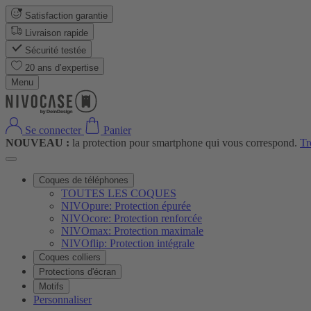
Satisfaction garantie
Livraison rapide
Sécurité testée
20 ans d’expertise
Menu
Se connecter
Panier
NOUVEAU :
la protection pour smartphone qui vous correspond.
Tr
Coques de téléphones
TOUTES LES COQUES
NIVOpure: Protection épurée
NIVOcore: Protection renforcée
NIVOmax: Protection maximale
NIVOflip: Protection intégrale
Coques colliers
Protections d'écran
Motifs
Personnaliser