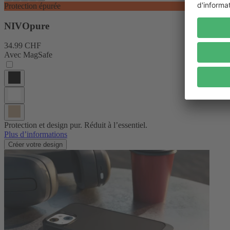
Protection épurée
NIVOpure
34.99 CHF
Avec MagSafe
Protection et design pur. Réduit à l’essentiel.
Plus d’informations
Créer votre design