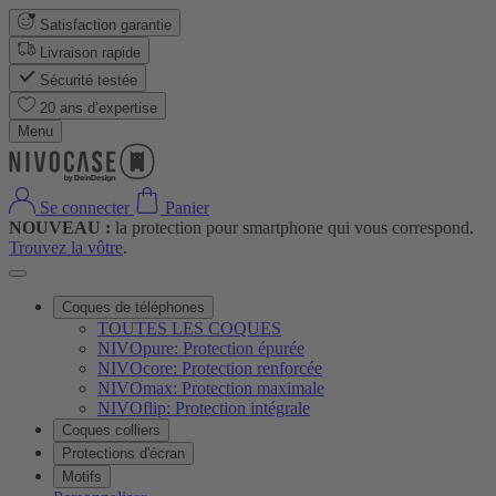
Satisfaction garantie
Livraison rapide
Sécurité testée
20 ans d’expertise
Menu
Se connecter
Panier
NOUVEAU :
la protection pour smartphone qui vous correspond.
Trouvez la vôtre
.
Coques de téléphones
TOUTES LES COQUES
NIVOpure: Protection épurée
NIVOcore: Protection renforcée
NIVOmax: Protection maximale
NIVOflip: Protection intégrale
Coques colliers
Protections d'écran
Motifs