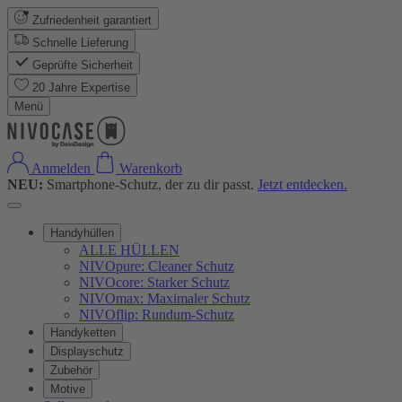
Zufriedenheit garantiert
Schnelle Lieferung
Geprüfte Sicherheit
20 Jahre Expertise
Menü
Anmelden
Warenkorb
NEU:
Smartphone-Schutz, der zu dir passt.
Jetzt entdecken.
Handyhüllen
ALLE HÜLLEN
NIVOpure: Cleaner Schutz
NIVOcore: Starker Schutz
NIVOmax: Maximaler Schutz
NIVOflip: Rundum-Schutz
Handyketten
Displayschutz
Zubehör
Motive