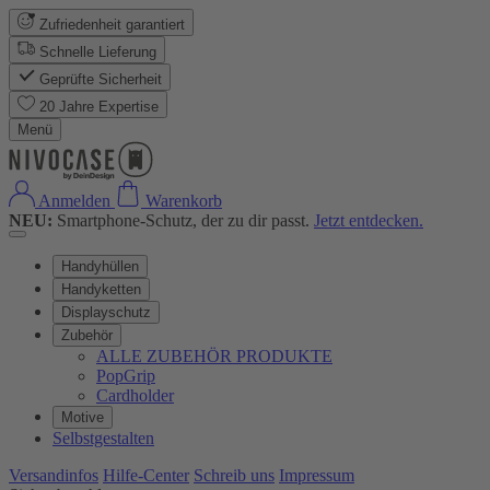
Zufriedenheit garantiert
Schnelle Lieferung
Geprüfte Sicherheit
20 Jahre Expertise
Menü
Anmelden
Warenkorb
NEU:
Smartphone-Schutz, der zu dir passt.
Jetzt entdecken.
Handyhüllen
Handyketten
Displayschutz
Zubehör
ALLE ZUBEHÖR PRODUKTE
PopGrip
Cardholder
Motive
Selbstgestalten
Versandinfos
Hilfe-Center
Schreib uns
Impressum