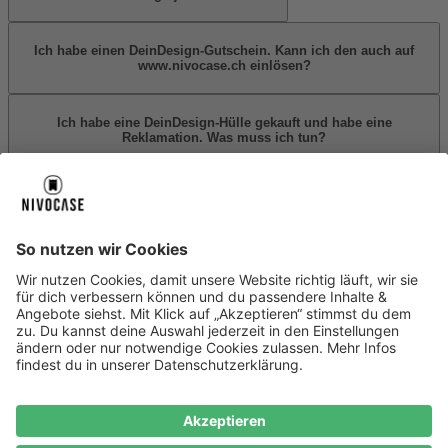
Ich habe einen DeinDesign-Gutschein. Kann ich den auch auf
www.nivocase.ch einlösen?
Ich habe eine DeinDesign-Hülle gekauft und habe eine
Reklamation. Was muss ich tun?
Ich bin Fan einer DeinDesign-Hülle, die es nun nicht mehr im
Sortiment gibt. Was soll ich tun?
Über uns
Über uns
About NIVOCASE
NIVOCASE Test Lab
Schreib uns
Sicher bezahlen
Sicher bezahlen
Hilfe-Center
Hilfe-Center
Zahlungsarten
Versandinfos
Alle Hilfe-Themen
Service
Service
AGB
Widerrufsrecht
Datenschutz
Ombudsmann