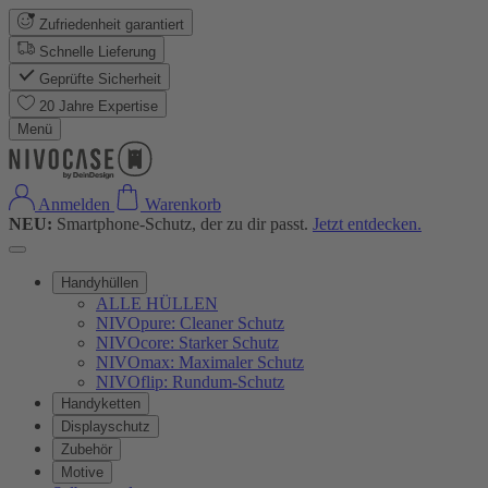
Zufriedenheit garantiert
Schnelle Lieferung
Geprüfte Sicherheit
20 Jahre Expertise
Menü
Anmelden
Warenkorb
NEU:
Smartphone-Schutz, der zu dir passt.
Jetzt entdecken.
Handyhüllen
ALLE HÜLLEN
NIVOpure: Cleaner Schutz
NIVOcore: Starker Schutz
NIVOmax: Maximaler Schutz
NIVOflip: Rundum-Schutz
Handyketten
Displayschutz
Zubehör
Motive