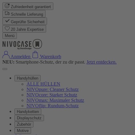
Zufriedenheit garantiert
Schnelle Lieferung
Geprüfte Sicherheit
20 Jahre Expertise
Menü
Anmelden
Warenkorb
NEU:
Smartphone-Schutz, der zu dir passt.
Jetzt entdecken.
Handyhüllen
ALLE HÜLLEN
NIVOpure: Cleaner Schutz
NIVOcore: Starker Schutz
NIVOmax: Maximaler Schutz
NIVOflip: Rundum-Schutz
Handyketten
Displayschutz
Zubehör
Motive