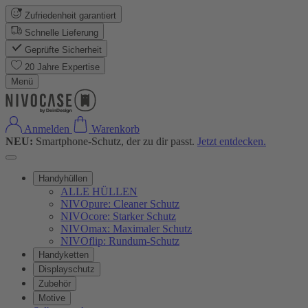
Zufriedenheit garantiert
Schnelle Lieferung
Geprüfte Sicherheit
20 Jahre Expertise
Menü
Anmelden
Warenkorb
NEU:
Smartphone-Schutz, der zu dir passt.
Jetzt entdecken.
Handyhüllen
ALLE HÜLLEN
NIVOpure: Cleaner Schutz
NIVOcore: Starker Schutz
NIVOmax: Maximaler Schutz
NIVOflip: Rundum-Schutz
Handyketten
Displayschutz
Zubehör
Motive