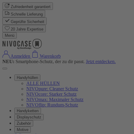
Zufriedenheit garantiert
Schnelle Lieferung
Geprüfte Sicherheit
20 Jahre Expertise
Menü
Anmelden
Warenkorb
NEU:
Smartphone-Schutz, der zu dir passt.
Jetzt entdecken.
Handyhüllen
ALLE HÜLLEN
NIVOpure: Cleaner Schutz
NIVOcore: Starker Schutz
NIVOmax: Maximaler Schutz
NIVOflip: Rundum-Schutz
Handyketten
Displayschutz
Zubehör
Motive