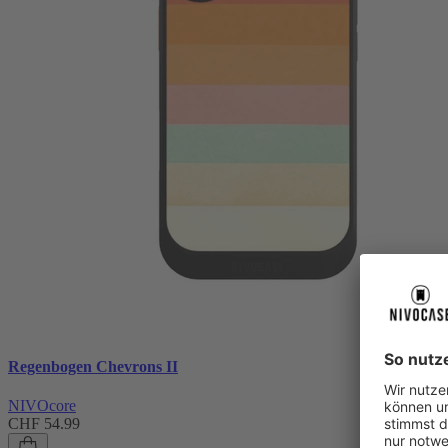
Regenbogen Chevrons II
NIVOcore
CHF 54.99