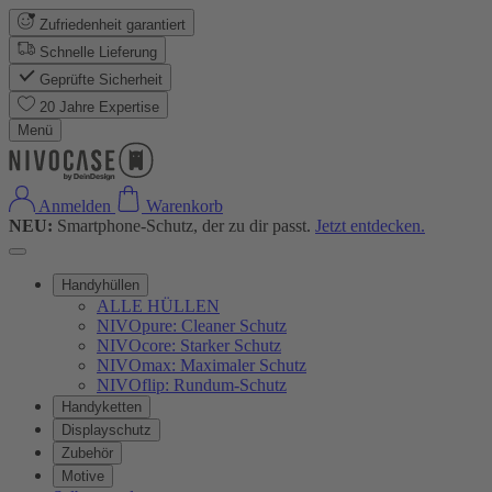
Zufriedenheit garantiert
Schnelle Lieferung
Geprüfte Sicherheit
20 Jahre Expertise
Menü
Anmelden
Warenkorb
NEU:
Smartphone-Schutz, der zu dir passt.
Jetzt entdecken.
Handyhüllen
ALLE HÜLLEN
NIVOpure: Cleaner Schutz
NIVOcore: Starker Schutz
NIVOmax: Maximaler Schutz
NIVOflip: Rundum-Schutz
Handyketten
Displayschutz
Zubehör
Motive