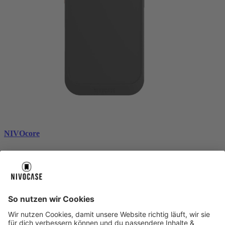
NIVOcore
black
CHF 49.99
Über uns
Über uns