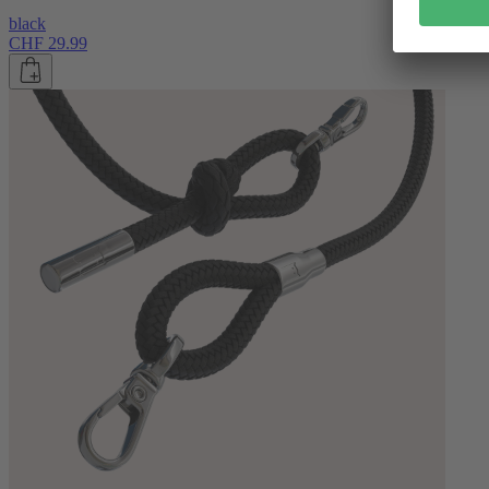
black
CHF 29.99