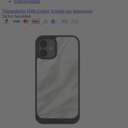
Selbstgestalten
Versandinfos
Hilfe-Center
Schreib uns
Impressum
Sicher bezahlen