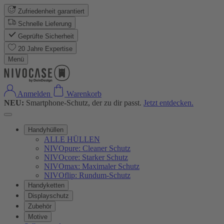
Zufriedenheit garantiert
Schnelle Lieferung
Geprüfte Sicherheit
20 Jahre Expertise
Menü
Anmelden
Warenkorb
NEU:
Smartphone-Schutz, der zu dir passt.
Jetzt entdecken.
Handyhüllen
ALLE HÜLLEN
NIVOpure: Cleaner Schutz
NIVOcore: Starker Schutz
NIVOmax: Maximaler Schutz
NIVOflip: Rundum-Schutz
Handyketten
Displayschutz
Zubehör
Motive