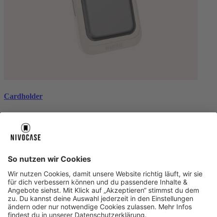
Cardholder
black
CHF 26.99
Über uns
Über uns
About NIVOCASE
NIVOCASE Test Lab
Schreib uns
Sicher bezahlen
Sicher bezahlen