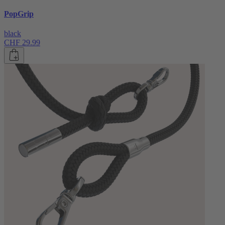
PopGrip
black
CHF 29.99