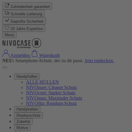
Zufriedenheit garantiert
Schnelle Lieferung
Geprüfte Sicherheit
20 Jahre Expertise
Menü
Anmelden
Warenkorb
NEU:
Smartphone-Schutz, der zu dir passt.
Jetzt entdecken.
Handyhüllen
ALLE HÜLLEN
NIVOpure: Cleaner Schutz
NIVOcore: Starker Schutz
NIVOmax: Maximaler Schutz
NIVOflip: Rundum-Schutz
Handyketten
Displayschutz
Zubehör
Motive