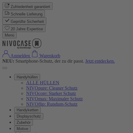
Zufriedenheit garantiert
Schnelle Lieferung
Geprüfte Sicherheit
20 Jahre Expertise
Menü
Anmelden
Warenkorb
NEU:
Smartphone-Schutz, der zu dir passt.
Jetzt entdecken.
Handyhüllen
ALLE HÜLLEN
NIVOpure: Cleaner Schutz
NIVOcore: Starker Schutz
NIVOmax: Maximaler Schutz
NIVOflip: Rundum-Schutz
Handyketten
Displayschutz
Zubehör
Motive