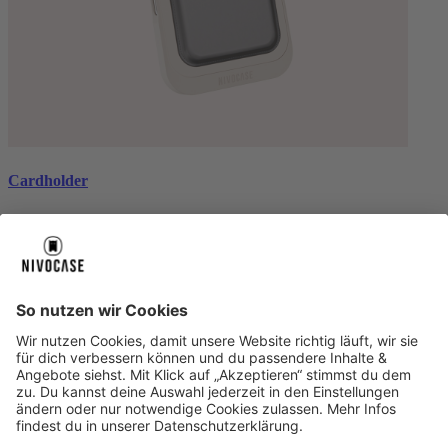
Cardholder
black
CHF 26.99
Über uns
Über uns
About NIVOCASE
NIVOCASE Test Lab
Schreib uns
Sicher bezahlen
Sicher bezahlen
Hilfe-Center
Hilfe-Center