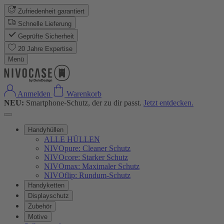
Zufriedenheit garantiert
Schnelle Lieferung
Geprüfte Sicherheit
20 Jahre Expertise
Menü
Anmelden
Warenkorb
NEU:
Smartphone-Schutz, der zu dir passt.
Jetzt entdecken.
Handyhüllen
ALLE HÜLLEN
NIVOpure: Cleaner Schutz
NIVOcore: Starker Schutz
NIVOmax: Maximaler Schutz
NIVOflip: Rundum-Schutz
Handyketten
Displayschutz
Zubehör
Motive