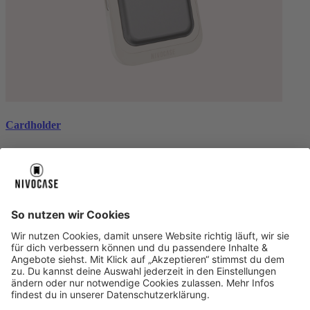
Cardholder
black
CHF 26.99
Über uns
Über uns
About NIVOCASE
NIVOCASE Test Lab
Schreib uns
Sicher bezahlen
Sicher bezahlen
Hilfe-Center
Hilfe-Center