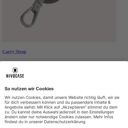
Carry Strap
black silver
CHF 35.00
Über uns
Über uns
About NIVOCASE
NIVOCASE Test Lab
Schreib uns
Sicher bezahlen
Sicher bezahlen
Hilfe-Center
Hilfe-Center