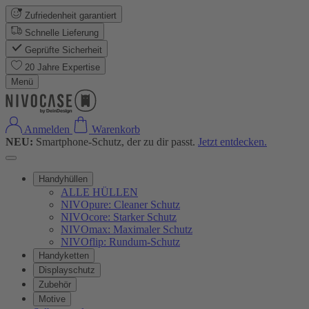
Zufriedenheit garantiert
Schnelle Lieferung
Geprüfte Sicherheit
20 Jahre Expertise
Menü
Anmelden
Warenkorb
NEU:
Smartphone-Schutz, der zu dir passt.
Jetzt entdecken.
Handyhüllen
ALLE HÜLLEN
NIVOpure: Cleaner Schutz
NIVOcore: Starker Schutz
NIVOmax: Maximaler Schutz
NIVOflip: Rundum-Schutz
Handyketten
Displayschutz
Zubehör
Motive