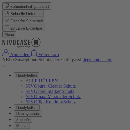
Zufriedenheit garantiert
Schnelle Lieferung
Geprüfte Sicherheit
20 Jahre Expertise
Menü
Anmelden
Warenkorb
NEU:
Smartphone-Schutz, der zu dir passt.
Jetzt entdecken.
Handyhüllen
ALLE HÜLLEN
NIVOpure: Cleaner Schutz
NIVOcore: Starker Schutz
NIVOmax: Maximaler Schutz
NIVOflip: Rundum-Schutz
Handyketten
Displayschutz
Zubehör
Motive