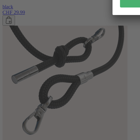
black
CHF 29.99