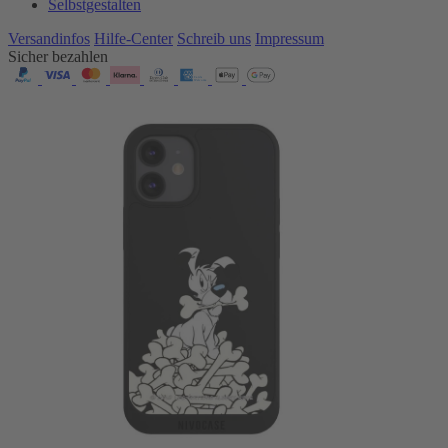
Selbstgestalten
Versandinfos
Hilfe-Center
Schreib uns
Impressum
Sicher bezahlen