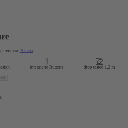
re
sparent von
Asterix
esign
integrierte Buttons
drop tested 1,2 m
ini
k