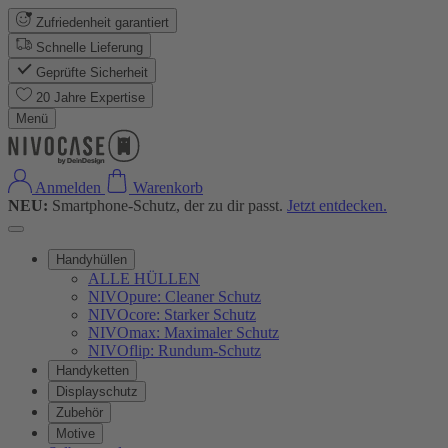
Zufriedenheit garantiert
Schnelle Lieferung
Geprüfte Sicherheit
20 Jahre Expertise
Menü
Anmelden
Warenkorb
NEU:
Smartphone-Schutz, der zu dir passt.
Jetzt entdecken.
Handyhüllen
ALLE HÜLLEN
NIVOpure: Cleaner Schutz
NIVOcore: Starker Schutz
NIVOmax: Maximaler Schutz
NIVOflip: Rundum-Schutz
Handyketten
Displayschutz
Zubehör
Motive