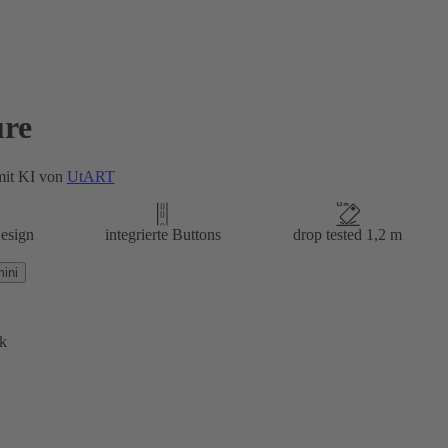
re
mit KI von
UtART
esign
integrierte Buttons
drop tested 1,2 m
ini
k