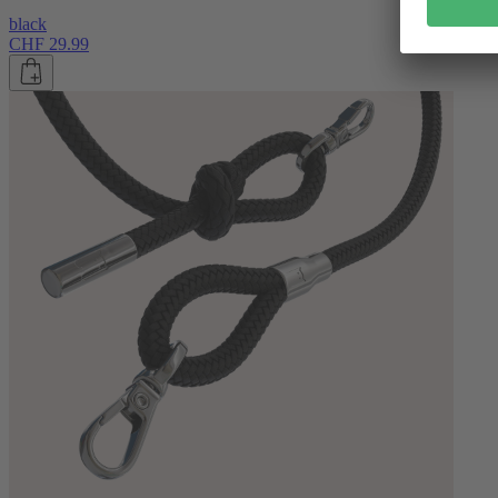
black
CHF 29.99