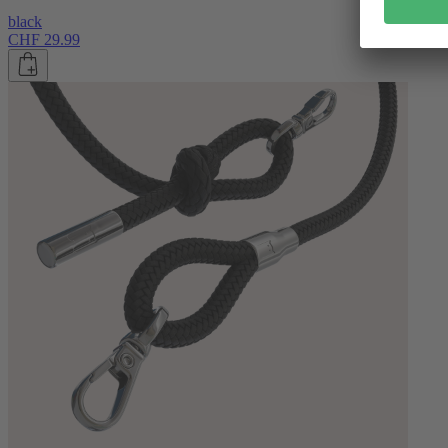
black
CHF 29.99