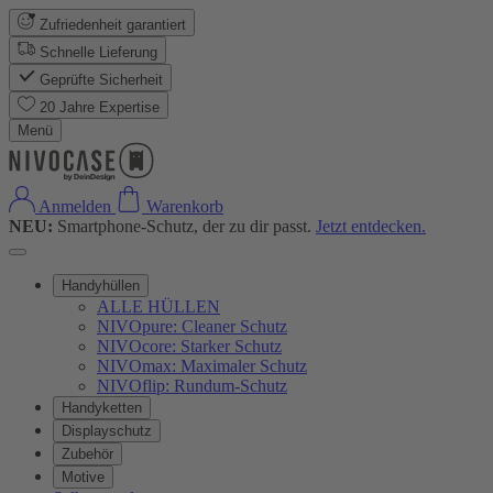
Zufriedenheit garantiert
Schnelle Lieferung
Geprüfte Sicherheit
20 Jahre Expertise
Menü
Anmelden
Warenkorb
NEU:
Smartphone-Schutz, der zu dir passt.
Jetzt entdecken.
Handyhüllen
ALLE HÜLLEN
NIVOpure: Cleaner Schutz
NIVOcore: Starker Schutz
NIVOmax: Maximaler Schutz
NIVOflip: Rundum-Schutz
Handyketten
Displayschutz
Zubehör
Motive