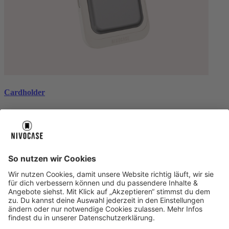
Cardholder
black
CHF 26.99
Über uns
Über uns
About NIVOCASE
NIVOCASE Test Lab
Schreib uns
Sicher bezahlen
Sicher bezahlen
Hilfe-Center
Hilfe-Center