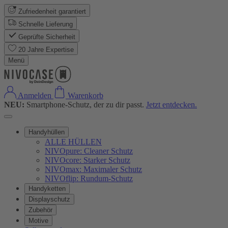
Zufriedenheit garantiert
Schnelle Lieferung
Geprüfte Sicherheit
20 Jahre Expertise
Menü
Anmelden
Warenkorb
NEU:
Smartphone-Schutz, der zu dir passt.
Jetzt entdecken.
Handyhüllen
ALLE HÜLLEN
NIVOpure: Cleaner Schutz
NIVOcore: Starker Schutz
NIVOmax: Maximaler Schutz
NIVOflip: Rundum-Schutz
Handyketten
Displayschutz
Zubehör
Motive