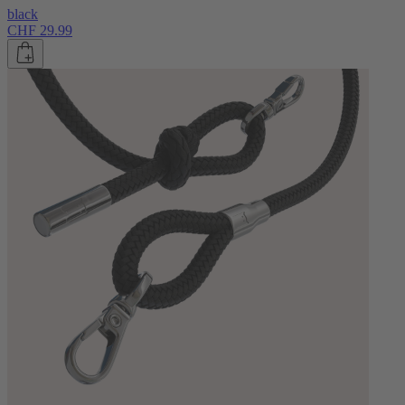
black
CHF 29.99