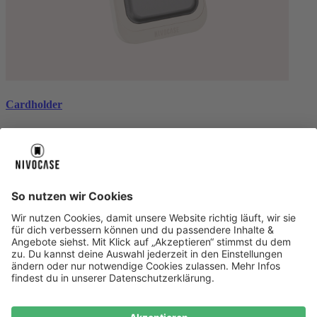
Cardholder
black
CHF 26.99
Über uns
Über uns
About NIVOCASE
NIVOCASE Test Lab
Schreib uns
Sicher bezahlen
Sicher bezahlen
Hilfe-Center
Hilfe-Center
Zahlungsarten
Versandinfos
Alle Hilfe-Themen
Service
Service