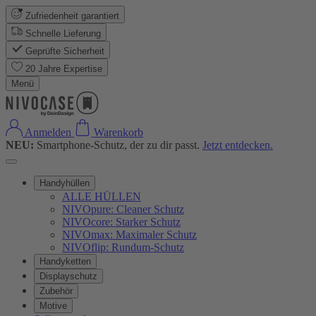
Zufriedenheit garantiert
Schnelle Lieferung
Geprüfte Sicherheit
20 Jahre Expertise
Menü
Anmelden
Warenkorb
NEU:
Smartphone-Schutz, der zu dir passt.
Jetzt entdecken.
Handyhüllen
ALLE HÜLLEN
NIVOpure: Cleaner Schutz
NIVOcore: Starker Schutz
NIVOmax: Maximaler Schutz
NIVOflip: Rundum-Schutz
Handyketten
Displayschutz
Zubehör
Motive