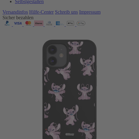
Selbstgestalten
Versandinfos
Hilfe-Center
Schreib uns
Impressum
Sicher bezahlen