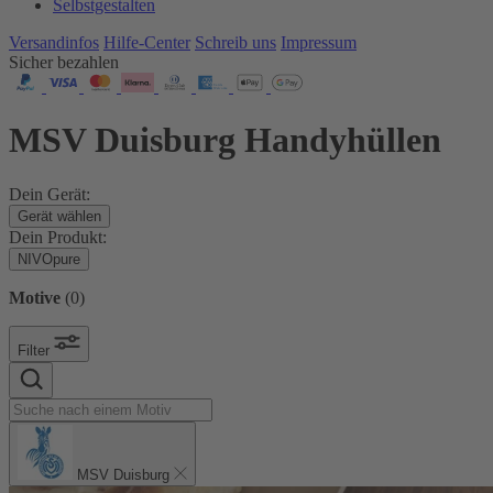
Selbstgestalten
Versandinfos
Hilfe-Center
Schreib uns
Impressum
Sicher bezahlen
MSV Duisburg Handyhüllen
Dein Gerät:
Gerät wählen
Dein Produkt:
NIVOpure
Motive
(
0
)
Filter
MSV Duisburg