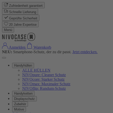
Zufriedenheit garantiert
Schnelle Lieferung
Geprüfte Sicherheit
20 Jahre Expertise
Menü
Anmelden
Warenkorb
NEU:
Smartphone-Schutz, der zu dir passt.
Jetzt entdecken.
Handyhüllen
ALLE HÜLLEN
NIVOpure: Cleaner Schutz
NIVOcore: Starker Schutz
NIVOmax: Maximaler Schutz
NIVOflip: Rundum-Schutz
Handyketten
Displayschutz
Zubehör
Motive