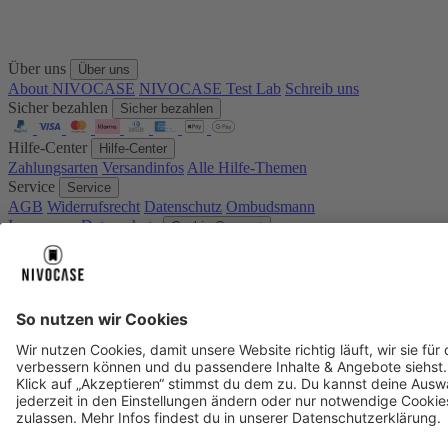
Über uns
Über uns
About NIVOCASE
NIVOCASE Test Lab
Schreib uns
Sicher bezahlen
Sicher bezahlen
Hilfe-Center
Hilfe-Center
Zahlungsarten
Versandinfos
Alle Hilfe-Themen
Service
Service
AGB
Widerrufsrecht
Datenschutz
Ombudsmann
Impressum
Datenschutz
Cookie Consent
* Preisangaben inkl. Mwst. und zzgl.
Versandkosten